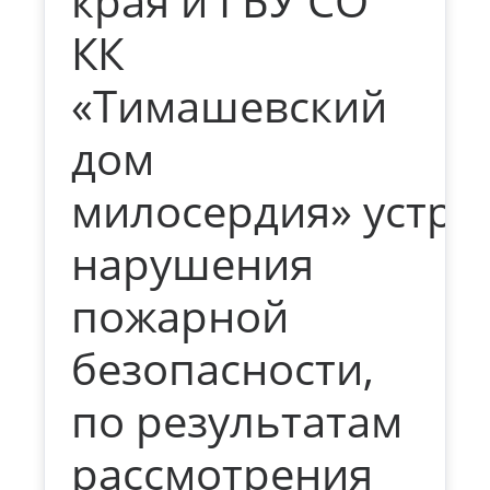
края и ГБУ СО
КК
«Тимашевский
дом
милосердия» устра
нарушения
пожарной
безопасности,
по результатам
рассмотрения