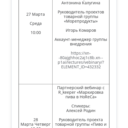
Антонина Калугина
Руководитель проектов
27 Марта
товарной группы
«Морепродукты»
Среда
Игорь Комаров
10:00
Аккаунт-менеджер группы
внедрения
https://xn-
-80ajghhoc2aj1c8b.xn--
p1ai/lectures/vebinary/?
ELEMENT_ID=432332
Партнерский вебинар с
R_keeper «Маркировка
пива в HoReCa»
Спикеры:
Алексей Родин
28
Руководитель проекта
Марта Четверг
товарной группы «Пиво и