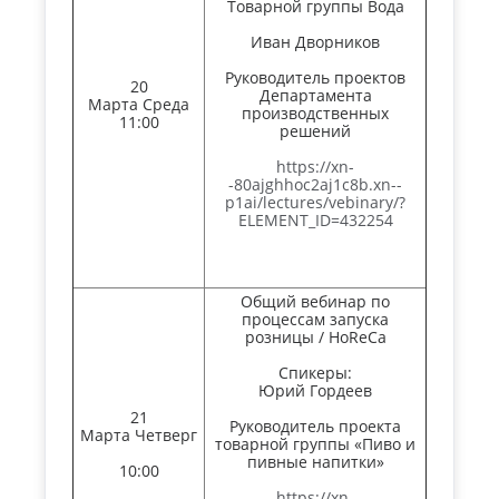
Товарной группы Вода
Иван Дворников
Руководитель проектов
20
Департамента
Марта Среда
производственных
11:00
решений
https://xn-
-80ajghhoc2aj1c8b.xn--
p1ai/lectures/vebinary/?
ELEMENT_ID=432254
Общий вебинар по
процессам запуска
розницы / HoReCa
Спикеры:
Юрий Гордеев
21
Руководитель проекта
Марта Четверг
товарной группы «Пиво и
пивные напитки»
10:00
https://xn-