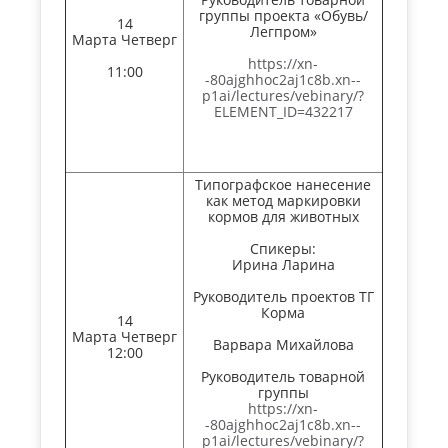
группы проекта «Обувь/
14
Легпром»
Марта Четверг
https://xn-
11:00
-80ajghhoc2aj1c8b.xn--
p1ai/lectures/vebinary/?
ELEMENT_ID=432217
Типографское нанесение
как метод маркировки
кормов для животных
Спикеры:
Ирина Ларина
Руководитель проектов ТГ
Корма
14
Марта Четверг
Варвара Михайлова
12:00
Руководитель товарной
группы
https://xn-
-80ajghhoc2aj1c8b.xn--
p1ai/lectures/vebinary/?