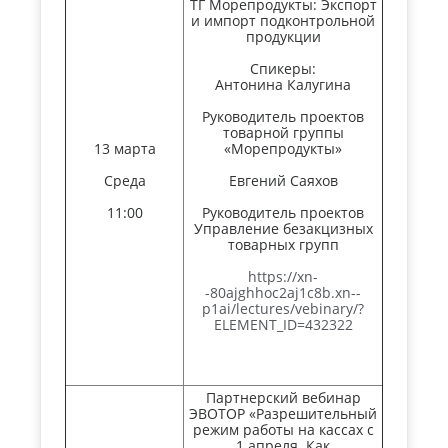
ТГ Морепродукты: Экспорт
и импорт подконтрольной
продукции
Спикеры:
Антонина Калугина
Руководитель проектов
товарной группы
13 марта
«Морепродукты»
Среда
Евгений Саяхов
11:00
Руководитель проектов
Управление безакцизных
товарных групп
https://xn-
-80ajghhoc2aj1c8b.xn--
p1ai/lectures/vebinary/?
ELEMENT_ID=432322
Партнерский вебинар
ЭВОТОР «Разрешительный
режим работы на кассах с
1 апреля. Как