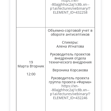
https://xn-
-80ajghhoc2aj1c8b.xn--
p1ai/lectures/vebinary/?
ELEMENT_ID=432258
Объемно-сортовой учет в
обороте антисептиков
Спикеры:
Алена Игнатова
Руководитель проектов
внедрения отдела
19
технического внедрения
Марта Вторник
Вероника Корсакова
12:00
Руководитель проекта
группа проекта «Фарма»
https://xn-
-80ajghhoc2aj1c8b.xn--
p1ai/lectures/vebinary/?
ELEMENT_ID=432246