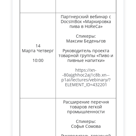
Партнерский вебинар с
DocsInBox «Маркировка
пива в HoReCa»
Спикеры:
Максим Беденьгов
14
Марта Четверг
Руководитель проекта
товарной группы «Пиво и
10:00
пивные напитки»
https://xn-
-80ajghhoc2aj1c8b.xn--
p1ai/lectures/vebinary/?
ELEMENT_ID=432201
Расширение перечня
товаров легкой
промышленности
Спикеры:
Софья Сомова
Руководитель товарной