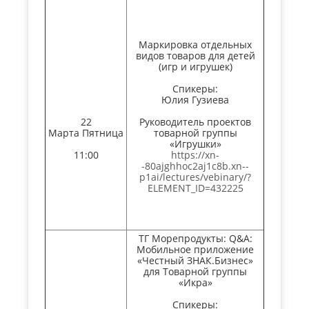
Маркировка отдельных
видов товаров для детей
(игр и игрушек)
Спикеры:
Юлия Гузиева
22
Руководитель проектов
Марта Пятница
товарной группы
«Игрушки»
11:00
https://xn-
-80ajghhoc2aj1c8b.xn--
p1ai/lectures/vebinary/?
ELEMENT_ID=432225
ТГ Морепродукты: Q&A:
Мобильное приложение
«Честный ЗНАК.Бизнес»
для Товарной группы
«Икра»
Спикеры: