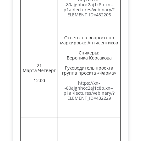
-80ajghhoc2aj1c8b.xn--
p1ai/lectures/vebinary/?
ELEMENT_ID=432205
Ответы на вопросы по
маркировке Антисептиков
Спикеры:
Вероника Корсакова
21
Руководитель проекта
Марта Четверг
группа проекта «Фарма»
12:00
https://xn-
-80ajghhoc2aj1c8b.xn--
p1ai/lectures/vebinary/?
ELEMENT_ID=432229