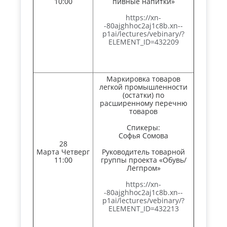
10:00
пивные напитки»
https://xn-
-80ajghhoc2aj1c8b.xn--
p1ai/lectures/vebinary/?
ELEMENT_ID=432209
Маркировка товаров
легкой промышленности
(остатки) по
расширенному перечню
товаров
Спикеры:
Софья Сомова
28
Марта Четверг
Руководитель товарной
11:00
группы проекта «Обувь/
Легпром»
https://xn-
-80ajghhoc2aj1c8b.xn--
p1ai/lectures/vebinary/?
ELEMENT_ID=432213