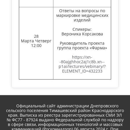
Ответы на вопросы по
маркировке медицинских
изделий
Спикеры:
Вероника Корсакова
28
Марта Четверг
Руководитель проекта
12:00
группа проекта «Фарма»
https://xn-
-80ajghhoc2aj1c8b.xn--
p1ai/lectures/vebinary/?
ELEMENT_ID=432233
Официальный сайт администрации Днепровского
сельского поселения Тимашевский район Краснодарского
края. Выписка из реестра зарегистрированных СМИ ЭЛ
№ ФС77 - 87924 выдано Федеральной службой по надзору
в сфере связи, информационных технологий и массовых
коммуникаций (Роскомнадзор) 06 августа 2024 г. При