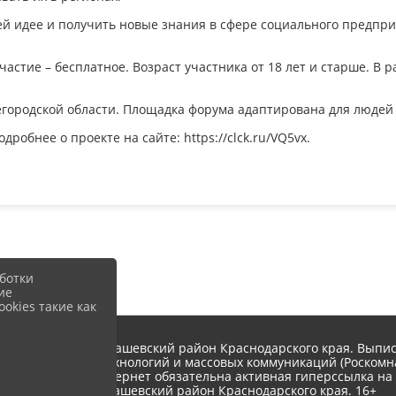
й идее и получить новые знания в сфере социального предприн
частие – бесплатное. Возраст участника от 18 лет и старше. В 
егородской области. Площадка форума адаптирована для людей 
робнее о проекте на сайте: https://clck.ru/VQ5vx.
ботки
ие
okies такие как
о поселения Тимашевский район Краснодарского края. Выписк
нформационных технологий и массовых коммуникаций (Роскомнад
и страниц сети Интернет обязательна активная гиперссылка н
поселения Тимашевский район Краснодарского края. 16+