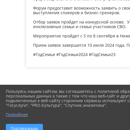
Форум предоставит возможность заявить о свое
выступления спикеров и бизнес-тренеров.
Отбор заявок пройдет на конкурсной основе. У
инклюзивные семьи и семьи участников СВО.
Мероприятие пройдет с 5 по 8 сентября в Ниж
Прием заявок завершится 10 июля 2024 года. Под
#ГодСемьи #ГодСемьи2024 #ГодСемьи23
Пользуясь нашим сайтом, вы соглашаетесь с политикой обра
персональных данных а также с тем что наш веб-сайт и друг
подключенные к веб-сайту сторонние сервисы используют co
"Госуслуги", "PRO.Культура", "Спутник аналитика".
Официальный сайт администрации Днепровского сельског
Подробнее
выдано Федеральной службой по надзору в сфере связи, и
информации ссылка на источник обязательна. Для сайтов 
Подтверждаю